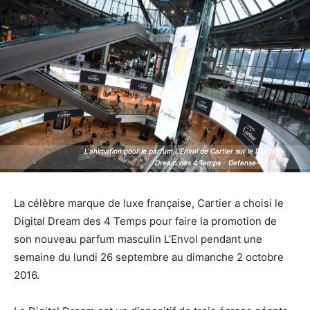
L'animation pour le parfum L'Envol de Cartier sur le Digital
L'animation pour le parfum L'Envol de Cartier sur le Digital
Dream des 4 Temps - Defense-92.fr
Dream des 4 Temps - Defense-92.fr
La célèbre marque de luxe française, Cartier a choisi le
Digital Dream des 4 Temps pour faire la promotion de
son nouveau parfum masculin L’Envol pendant une
semaine du lundi 26 septembre au dimanche 2 octobre
2016.