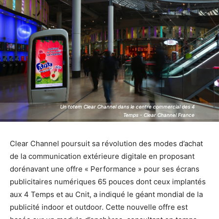
Un totem Clear Channel dans le centre commercial des 4
Un totem Clear Channel dans le centre commercial des 4
Temps - Clear Channel France
Temps - Clear Channel France
Clear Channel poursuit sa révolution des modes d’achat
de la communication extérieure digitale en proposant
dorénavant une offre « Performance » pour ses écrans
publicitaires numériques 65 pouces dont ceux implantés
aux 4 Temps et au Cnit, a indiqué le géant mondial de la
publicité indoor et outdoor. Cette nouvelle offre est