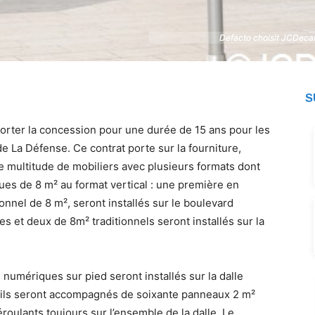
Defacto choisit JCDecaux
Defacto choisit JCDecaux
S
porter la concession pour une durée de 15 ans pour les
de La Défense. Ce contrat porte sur la fourniture,
d’une multitude de mobiliers avec plusieurs formats dont
es de 8 m² au format vertical : une première en
ionnel de 8 m², seront installés sur le boulevard
s et deux de 8m² traditionnels seront installés sur la
umériques sur pied seront installés sur la dalle
; ils seront accompagnés de soixante panneaux 2 m²
roulants toujours sur l’ensemble de la dalle. Le