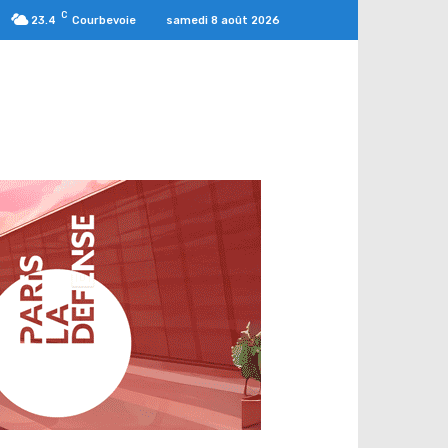
C
samedi 8 août 2026
23.4
Courbevoie