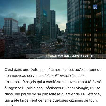
La Défense dans la publicité d'Axa - DR
La Défense dans la publicité d'Axa - DR
C’est dans une Défense métamorphosée, qu’Axa promeut
son nouveau service
quialemeilleurservice.com
.
L’assureur français qui a confié son nouveau spot télévisé
à l’agence Publicis et au réalisateur Lionel Mougin, utilise
dans une partie de sa publicité le quartier de La Défense,
qui a été largement densifié quelques dizaines de tours