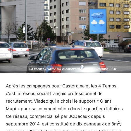
Un panneau "Mupi" sur le boulevard circulaire - Défense-92.fr
Un panneau "Mupi" sur le boulevard circulaire - Défense-92.fr
Après les campagnes pour Castorama et les 4 Temps,
c’est le réseau social français professionnel de
recrutement, Viadeo qui a choisi le support « Giant
Mupi » pour sa communication dans le quartier d’affaires.
Ce réseau, commercialisé par JCDecaux depuis
2
septembre 2014, est constitué de dix panneaux de 8m
,