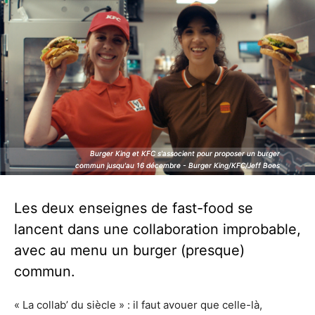
Burger King et KFC s'associent pour proposer un burger
Burger King et KFC s'associent pour proposer un burger
commun jusqu'au 16 décembre - Burger King/KFC/Jeff Boes
commun jusqu'au 16 décembre - Burger King/KFC/Jeff Boes
Les deux enseignes de fast-food se
lancent dans une collaboration improbable,
avec au menu un burger (presque)
commun.
« La collab’ du siècle » : il faut avouer que celle-là,