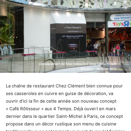
L'emplacement du futur restaurant Chez Clément Café
L'emplacement du futur restaurant Chez Clément Café
Rôtisseur - Defense-92.fr
Rôtisseur - Defense-92.fr
La chaîne de restaurant Chez Clément bien connue pour
ses casseroles en cuivre en guise de décoration, va
ouvrir d’ici la fin de cette année son nouveau concept
« Café Rôtisseur » aux 4 Temps. Déjà ouvert en mars
dernier dans le quartier Saint-Michel à Paris, ce concept
propose dans un décor rustique son menu de cuisine