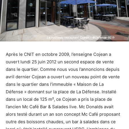
Le nouveau restaurant Cojean - ©Defense-92.fr
Le nouveau restaurant Cojean - ©Defense-92.fr
Après le CNIT en octobre 2009, l’enseigne Cojean a
ouvert lundi 25 juin 2012 un second espace de vente
dans le quartier. Comme nous vous l’annoncions depuis
avril dernier Cojean a ouvert un nouveau point de vente
dans le quartier dans l’immeuble « Maison de La
Défense » donnant sur la place de La Défense. Installé
dans un local de 125 m², ce Cojean a pris la place de
l’ancien Mc Café Bar & Salades live. Mc Donalds avait
alors testé durant un an son concept Mc Café proposant
outre des boissons chaudes, un bar à salades dans ce