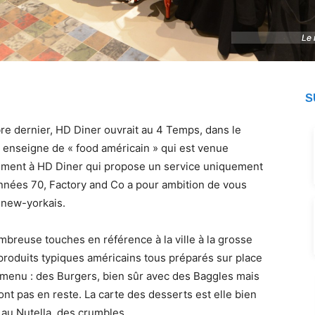
Le 
Le 
S
obre dernier, HD Diner ouvrait au 4 Temps, dans le
 enseigne de « food américain » qui est venue
rement à HD Diner qui propose un service uniquement
nnées 70, Factory and Co a pour ambition de vous
s new-yorkais.
breuse touches en référence à la ville à la grosse
roduits typiques américains tous préparés sur place
u menu : des Burgers, bien sûr avec des Baggles mais
nt pas en reste. La carte des desserts est elle bien
 au Nutella, des crumbles,…