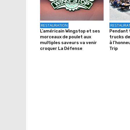
RESTAURATION
RESTAURA
L’américain Wingstop et ses
Pendant t
morceaux de poulet aux
trucks de
multiples saveurs va venir
à l’honne
croquer La Défense
Trip