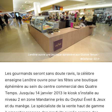
Lenôtre ouvre une boutique éphémère aux Quatre Temps -
Lenôtre ouvre une boutique éphémère aux Quatre Temps -
©Defense-92.fr
©Defense-92.fr
Les gourmands seront sans doute ravis, la célèbre
enseigne Lenôtre ouvre pour les fêtes une boutique
éphémère au sein du centre commercial des Quatre
Temps. Jusqu’au 14 janvier 2013 le kiosk s’installe au
niveau 2 en zone Mandarine près du Oxybul Éveil & Jeux
et du manège. Le spécialiste de la vente haut de gamme