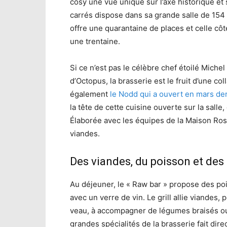
cosy une vue unique sur l’axe historique e
carrés dispose dans sa grande salle de 154 
offre une quarantaine de places et celle cô
une trentaine.
Si ce n’est pas le célèbre chef étoilé Michel
d’Octopus, la brasserie est le fruit d’une co
également
le Nodd qui a ouvert en mars d
la tête de cette cuisine ouverte sur la salle
Élaborée avec les équipes de la Maison Rost
viandes.
Des viandes, du poisson et des 
Au déjeuner, le « Raw bar » propose des poi
avec un verre de vin. Le grill allie viande
veau, à accompagner de légumes braisés ou
grandes spécialités de la brasserie fait dire