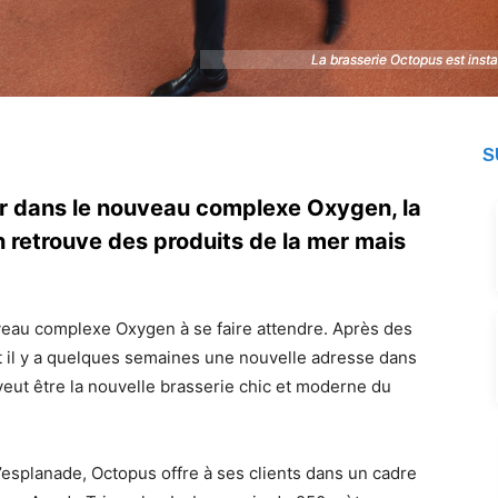
La brasserie Octopus est ins
La brasserie Octopus est ins
S
ir dans le nouveau complexe Oxygen, la
n retrouve des produits de la mer mais
uveau complexe Oxygen à se faire attendre. Après des
t il y a quelques semaines une nouvelle adresse dans
 veut être la nouvelle brasserie chic et moderne du
’esplanade, Octopus offre à ses clients dans un cadre