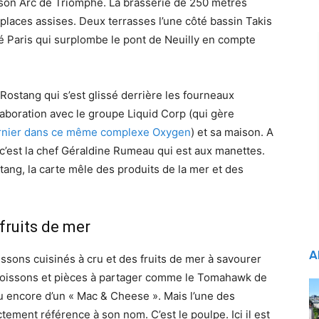
t son Arc de Triomphe. La brasserie de 250 mètres
places assises. Deux terrasses l’une côté bassin Takis
té Paris qui surplombe le pont de Neuilly en compte
 Rostang qui s’est glissé derrière les fourneaux
llaboration avec le groupe Liquid Corp (qui gère
ernier dans ce même complexe Oxygen
) et sa maison. A
, c’est la chef Géraldine Rumeau qui est aux manettes.
ang, la carte mêle des produits de la mer et des
fruits de mer
A
ssons cuisinés à cru et des fruits de mer à savourer
s, poissons et pièces à partager comme le Tomahawk de
 encore d’un « Mac & Cheese ». Mais l’une des
ctement référence à son nom. C’est le poulpe. Ici il est