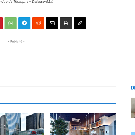
son Arc de Triomphe – Defense-92.fr
- Publicité -
D