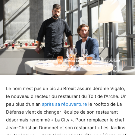
A gauche le chef Mathieu Dos Santos et à droite Jérôme
A gauche le chef Mathieu Dos Santos et à droite Jérôme
Vigato le nouveau directeur du restaurant "La City" -
Vigato le nouveau directeur du restaurant "La City" -
Defense-92.fr
Defense-92.fr
Le nom n’est pas un pic au Brexit assure Jérôme Vigato,
le nouveau directeur du restaurant du Toit de l’Arche. Un
peu plus d’un an
après sa réouverture
le rooftop de La
Défense vient de changer l’équipe de son restaurant
désormais renommé « La City ». Pour remplacer le chef
Jean-Christian Dumonet et son restaurant « Les Jardins