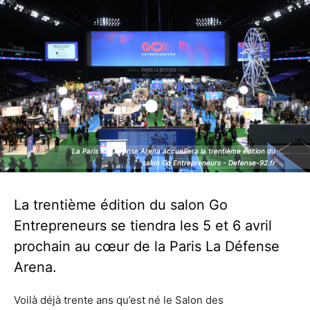
La Paris La Défense Arena accueillera la trentième édition du
La Paris La Défense Arena accueillera la trentième édition du
salon Go Entrepreneurs - Defense-92.fr
salon Go Entrepreneurs - Defense-92.fr
La trentième édition du salon Go
Entrepreneurs se tiendra les 5 et 6 avril
prochain au cœur de la Paris La Défense
Arena.
Voilà déjà trente ans qu’est né le Salon des