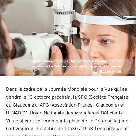
Pendant deux jours, la SFG, l’AFG et l’UNADEV se réuniront sur
Pendant deux jours, la SFG, l’AFG et l’UNADEV se réuniront sur
la place de La Défense pour sensibiliser le public à la maladie
la place de La Défense pour sensibiliser le public à la maladie
du Glaucome - DR
du Glaucome - DR
Dans le cadre de la Journée Mondiale pour la Vue qui se
tiendra le 13 octobre prochain, la SFG (Société Française
du Glaucome), l’AFG (Association France- Glaucome) et
l’UNADEV (Union Nationale des Aveugles et Déficients
Visuels) vont se réunir sur la place de La Défense le jeudi
6 et vendredi 7 octobre de 10h30 à 19h30 en partenariat