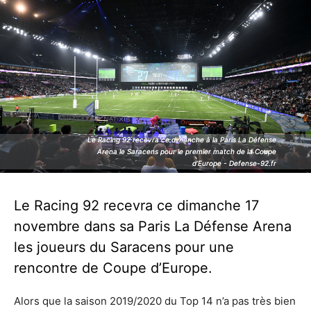
Le Racing 92 recevra ce dimanche à la Paris La Défense
Le Racing 92 recevra ce dimanche à la Paris La Défense
Arena le Saracens pour le premier match de la Coupe
Arena le Saracens pour le premier match de la Coupe
d’Europe - Defense-92.fr
d’Europe - Defense-92.fr
Le Racing 92 recevra ce dimanche 17
novembre dans sa Paris La Défense Arena
les joueurs du Saracens pour une
rencontre de Coupe d’Europe.
Alors que la saison 2019/2020 du Top 14 n’a pas très bien