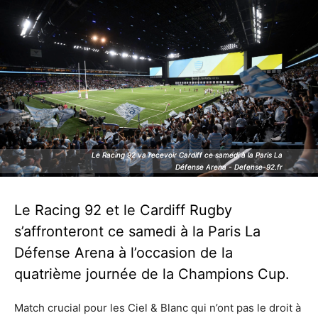
Le Racing 92 va recevoir Cardiff ce samedi à la Paris La
Le Racing 92 va recevoir Cardiff ce samedi à la Paris La
Défense Arena - Defense-92.fr
Défense Arena - Defense-92.fr
Le Racing 92 et le Cardiff Rugby
s’affronteront ce samedi à la Paris La
Défense Arena à l’occasion de la
quatrième journée de la Champions Cup.
Match crucial pour les Ciel & Blanc qui n’ont pas le droit à