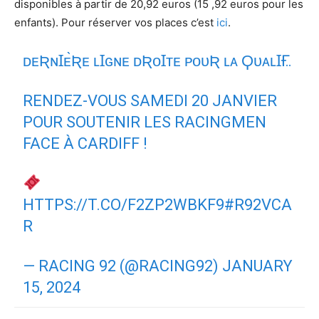
disponibles à partir de 20,92 euros (15 ,92 euros pour les
enfants). Pour réserver vos places c’est
ici
.
ᴅᴇƦɴꞮᴇ̀Ʀᴇ ʟꞮɢɴᴇ ᴅƦᴏꞮᴛᴇ ᴘᴏᴜƦ ʟᴀ ϘᴜᴀʟꞮҒ…
RENDEZ-VOUS SAMEDI 20 JANVIER
POUR SOUTENIR LES RACINGMEN
FACE À CARDIFF !
HTTPS://T.CO/F2ZP2WBKF9
#R92VCA
R
— RACING 92 (@RACING92)
JANUARY
15, 2024