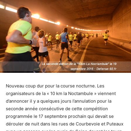
La seconde édition de la "10km La Noctambule" le 19
La seconde édition de la "10km La Noctambule" le 19
septembre 2015 - Defense-92.fr
septembre 2015 - Defense-92.fr
Nouveau coup dur pour la course nocturne. Les
organisateurs de la « 10 km la Noctambule » viennent
d’annoncer il y a quelques jours l’annulation pour la
seconde année consécutive de cette compétition
programmée le 17 septembre prochain qui devait se
dérouler de nuit dans les rues de Courbevoie et Puteaux