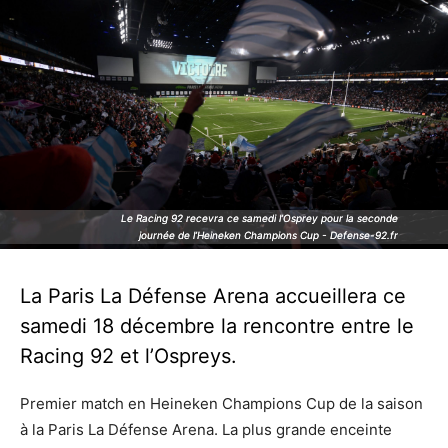
Le Racing 92 recevra ce samedi l’Osprey pour la seconde
Le Racing 92 recevra ce samedi l’Osprey pour la seconde
journée de l’Heineken Champions Cup - Defense-92.fr
journée de l’Heineken Champions Cup - Defense-92.fr
La Paris La Défense Arena accueillera ce
samedi 18 décembre la rencontre entre le
Racing 92 et l’Ospreys.
Premier match en Heineken Champions Cup de la saison
à la Paris La Défense Arena. La plus grande enceinte