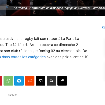
Le Racing 92 afffrontera ce dimanche l’équipe de Clermont-Ferrand c
Le Racing 92 afffrontera ce dimanche l’équipe de Clermont-Ferrand c
S
e estivale le rugby fait son retour à La Paris La
du Top 14. L’ex-U Arena recevra ce dimanche 2
a son club résident, le Racing 92 au clermontois. De
 dans toutes les catégories
avec des prix allant de 19
- Publicité -