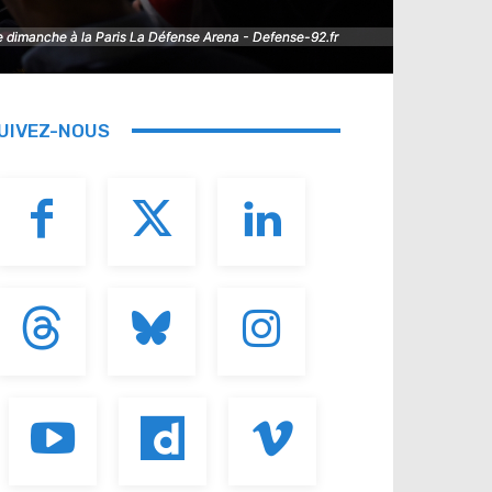
e dimanche à la Paris La Défense Arena - Defense-92.fr
e dimanche à la Paris La Défense Arena - Defense-92.fr
UIVEZ-NOUS