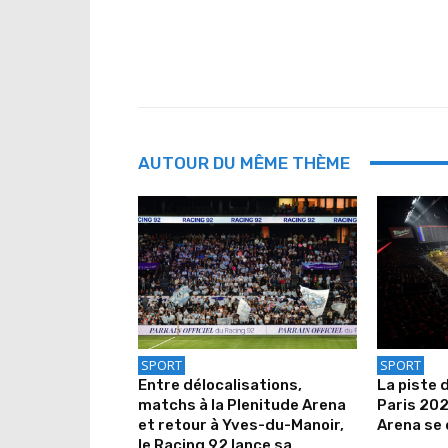
AUTOUR DU MÊME THÈME
SPORT
SPORT
Entre délocalisations,
La piste 
matchs à la Plenitude Arena
Paris 202
et retour à Yves-du-Manoir,
Arena se 
le Racing 92 lance sa