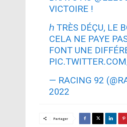
VICTOIRE !
ℎ TRÈS DÉÇU, LE 
CELA NE PAYE PAS
FONT UNE DIFFÉ
PIC.TWITTER.CO
— RACING 92 (@R
2022
Partager