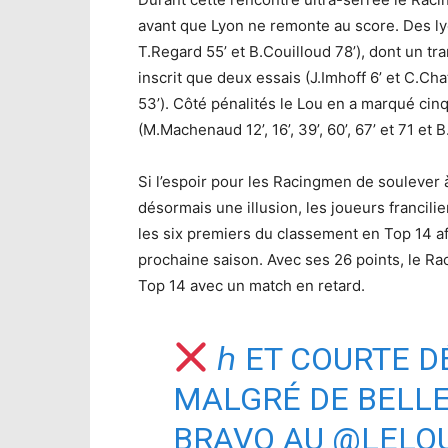
avant que Lyon ne remonte au score. Des lyon
T.Regard 55’ et B.Couilloud 78’), dont un tr
inscrit que deux essais (J.Imhoff 6’ et C.Ch
53’). Côté pénalités le Lou en a marqué cinq (
(M.Machenaud 12’, 16’, 39’, 60’, 67’ et 71 et B
Si l’espoir pour les Racingmen de soulever à
désormais une illusion, les joueurs francili
les six premiers du classement en Top 14 af
prochaine saison. Avec ses 26 points, le Ra
Top 14 avec un match en retard.
ℎ ET COURTE D
MALGRÉ DE BELLE
BRAVO AU
@LELO