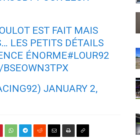
BOULOT EST FAIT MAIS
… LES PETITS DÉTAILS
RENCE ÉNORME
#LOUR92
M/BSEOWN3TPX
ACING92)
JANUARY 2,