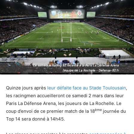
Ce samedi le Racing 92 recevra à la Paris La Défense Arena
Ce samedi le Racing 92 recevra à la Paris La Défense Arena
l'équipe de La Rochelle - Defense-92.fr
l'équipe de La Rochelle - Defense-92.fr
Quinze jours après
leur défaite face au Stade Toulousain
,
les racingmen accueilleront ce samedi 2 mars dans leur
Paris La Défense Arena, les joueurs de La Rochelle. Le
ème
coup d’envoi de ce premier match de la 18
journée du
Top 14 sera donné à 14h45.