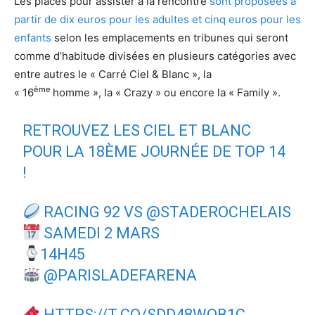
Les places pour assister à la rencontre
sont proposées à
partir de dix euros pour les adultes et cinq euros pour les
enfants
selon les emplacements en tribunes qui seront
comme d’habitude divisées en plusieurs catégories avec
entre autres le « Carré Ciel & Blanc », la
ème
« 16
homme », la « Crazy » ou encore la « Family ».
RETROUVEZ LES CIEL ET BLANC
POUR LA 18ÈME JOURNÉE DE TOP 14
!
RACING 92 VS
@STADEROCHELAIS
SAMEDI 2 MARS
14H45
@PARISLADEFARENA
HTTPS://T.CO/SDD48WOB1C