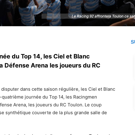
Le Racing 92 affrontera Toulon ce sa
Le Racing 92 affrontera Toulon ce sa
S
ée du Top 14, les Ciel et Blanc
La Défense Arena les joueurs du RC
 disputer dans cette saison régulière, les Ciel et Blanc
ingt-quatrième journée du Top 14, les Racingmen
éfense Arena, les joueurs du RC Toulon. Le coup
se synthétique couverte de la plus grande salle de