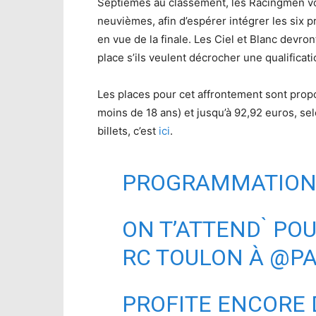
Septièmes au classement, les Racingmen vo
neuvièmes, afin d’espérer intégrer les six p
en vue de la finale. Les Ciel et Blanc devro
place s’ils veulent décrocher une qualifica
Les places pour cet affrontement sont propo
moins de 18 ans) et jusqu’à 92,92 euros, sel
billets, c’est
ici
.
PROGRAMMATION 
ON T’ATTEND ̀ PO
RC TOULON À
@PA
PROFITE ENCORE 