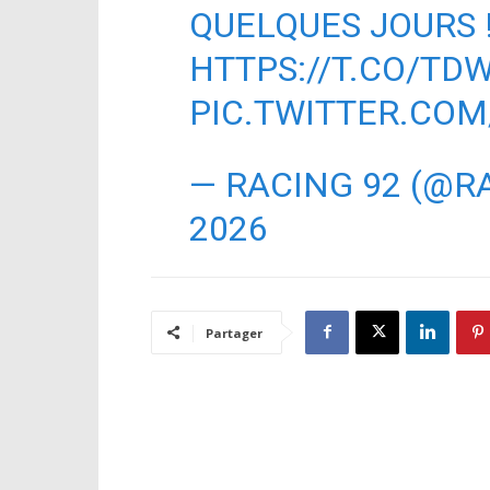
QUELQUES JOURS !
HTTPS://T.CO/TD
PIC.TWITTER.COM
— RACING 92 (@R
2026
Partager