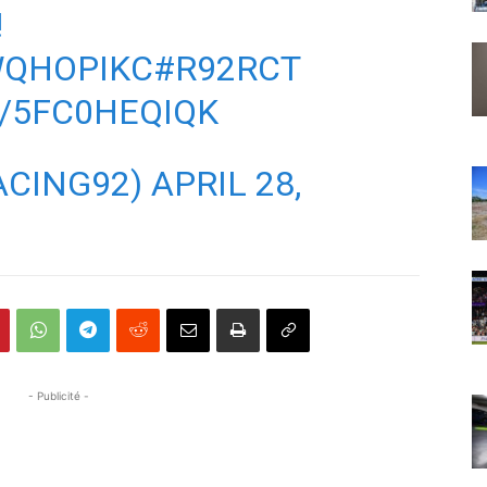
️
WQHOPIKC
#R92RCT
/5FC0HEQIQK
ACING92)
APRIL 28,
- Publicité -