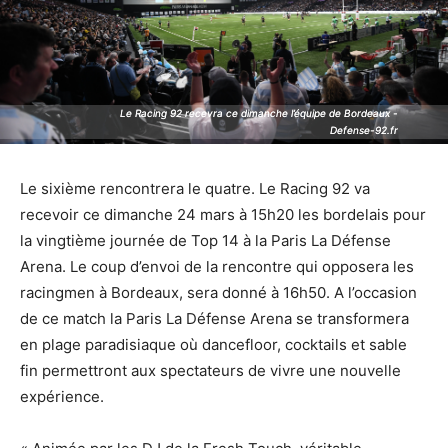
Le Racing 92 recevra ce dimanche l’équipe de Bordeaux -
Le Racing 92 recevra ce dimanche l’équipe de Bordeaux -
Defense-92.fr
Defense-92.fr
Le sixième rencontrera le quatre. Le Racing 92 va
recevoir ce dimanche 24 mars à 15h20 les bordelais pour
la vingtième journée de Top 14 à la Paris La Défense
Arena. Le coup d’envoi de la rencontre qui opposera les
racingmen à Bordeaux, sera donné à 16h50. A l’occasion
de ce match la Paris La Défense Arena se transformera
en plage paradisiaque où dancefloor, cocktails et sable
fin permettront aux spectateurs de vivre une nouvelle
expérience.