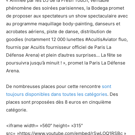
« Animée par les DJ de la Fresh Touch, véritable
phénomène des soirées parisiennes, la Bodega promet
de proposer aux spectateurs un show spectaculaire avec
au programme maquillage body-painting, danseurs et
acrobates aériens, piste de danse, distribution de
goodies (notamment 12 000 lunettes #AcuitisAviator fluo,
fournis par Acuitis fournisseur officiel de Paris La
Défense Arena) et plein d’autres surprises… La fête se
poursuivra jusqu’à minuit ! », promet la Paris La Défense
Arena.
De nombreuses places pour cette rencontre
sont
toujours disponibles dans toutes les catégories
. Des
places sont proposées dès 8 euros en cinquième
catégorie.
<iframe width= »560″ height= »315″
src= »https://www.youtube.com/embed/rSwLOQ1RSBc »