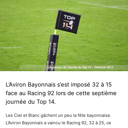
Un poteau de touche du Top 14 - Defense-92.fr
Un poteau de touche du Top 14 - Defense-92.fr
L’Aviron Bayonnais s’est imposé 32 à 15
face au Racing 92 lors de cette septième
journée du Top 14.
Les Ciel et Blanc gâchent un peu la fête bayonnaise.
L’Aviron Bayonnais a vaincu le Racing 92, 32 à 25, ce