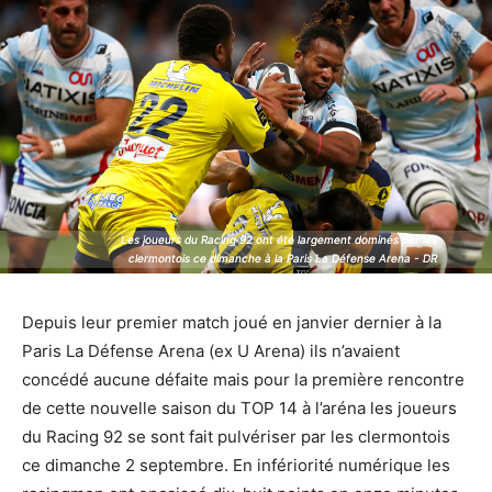
Les joueurs du Racing 92 ont été largement dominés par les
Les joueurs du Racing 92 ont été largement dominés par les
clermontois ce dimanche à la Paris La Défense Arena - DR
clermontois ce dimanche à la Paris La Défense Arena - DR
Depuis leur premier match joué en janvier dernier à la
Paris La Défense Arena (ex U Arena) ils n’avaient
concédé aucune défaite mais pour la première rencontre
de cette nouvelle saison du TOP 14 à l’aréna les joueurs
du Racing 92 se sont fait pulvériser par les clermontois
ce dimanche 2 septembre. En infériorité numérique les