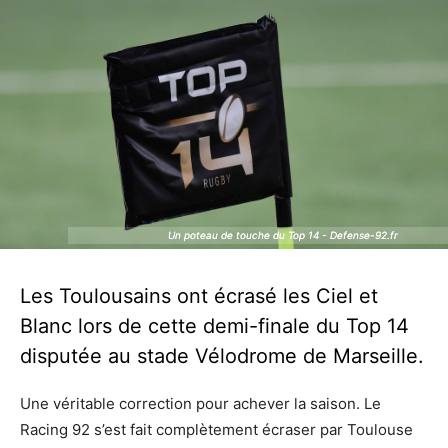
Un poteau de touche du Top 14 - Defense-92.fr
Un poteau de touche du Top 14 - Defense-92.fr
Les Toulousains ont écrasé les Ciel et
Blanc lors de cette demi-finale du Top 14
disputée au stade Vélodrome de Marseille.
Une véritable correction pour achever la saison. Le
Racing 92 s’est fait complètement écraser par Toulouse