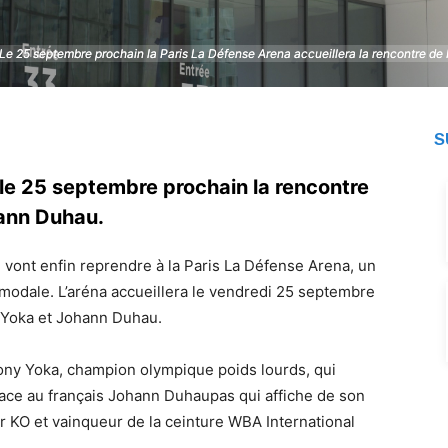
Le 25 septembre prochain la Paris La Défense Arena accueillera la rencontre d
Le 25 septembre prochain la Paris La Défense Arena accueillera la rencontre d
S
 le 25 septembre prochain la rencontre
hann Duhau.
 vont enfin reprendre à la Paris La Défense Arena, un
timodale. L’aréna accueillera le vendredi 25 septembre
 Yoka et Johann Duhau.
ony Yoka, champion olympique poids lourds, qui
face au français Johann Duhaupas qui affiche de son
ar KO et vainqueur de la ceinture WBA International