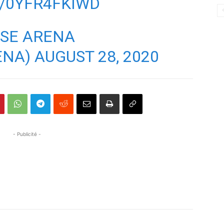
/0YFR4FKIWD
NSE ARENA
ENA)
AUGUST 28, 2020
- Publicité -