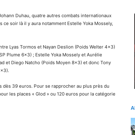
 Johann Duhau, quatre autres combats internationaux
ts ce soir là il y aura notamment Estelle Yoka Mossely,
tre Lyas Tormos et Nayan Deslion (Poids Welter 4×3)
 SP Plume 6×3) ; Estelle Yoka Mossely et Aurélie
ad et Diego Natcho (Poids Moyen 8×3) et donc Tony
×3).
s dès 39 euros. Pour se rapprocher au plus près du
our les places « Glod » ou 120 euros pour la catégorie
A