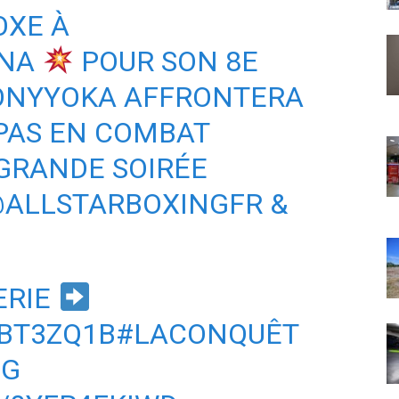
XE À
NA
POUR SON 8E
ONYYOKA
AFFRONTERA
PAS
EN COMBAT
 GRANDE SOIRÉE
ALLSTARBOXINGFR
&
ERIE
ABT3ZQ1B
#LACONQUÊT
NG