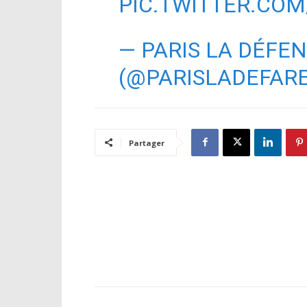
PIC.TWITTER.COM
— PARIS LA DÉFE
(@PARISLADEFAR
Partager