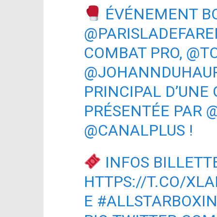
ÉVÉNEMENT BO
@PARISLADEFARE
COMBAT PRO,
@T
@JOHANNDUHAU
PRINCIPAL D’UNE
PRÉSENTÉE PAR
@
@CANALPLUS
!
INFOS BILLETT
HTTPS://T.CO/XL
E
#ALLSTARBOXI