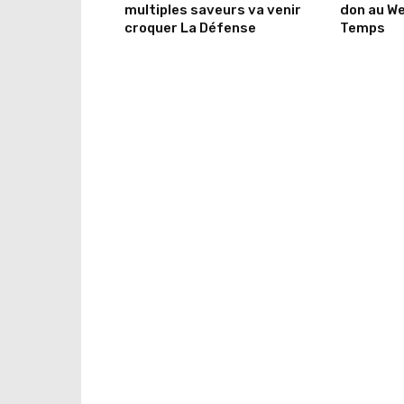
multiples saveurs va venir
don au We
croquer La Défense
Temps