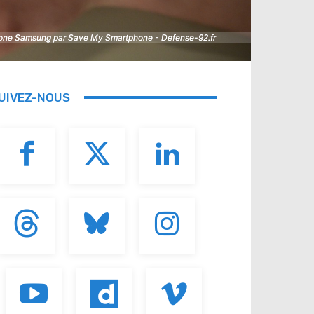
hone Samsung par Save My Smartphone - Defense-92.fr
hone Samsung par Save My Smartphone - Defense-92.fr
UIVEZ-NOUS