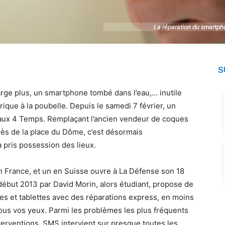
La réparation du smartp
La réparation du smartp
S
arge plus, un smartphone tombé dans l’eau,… inutile
ique à la poubelle. Depuis le samedi 7 février, un
 aux 4 Temps. Remplaçant l’ancien vendeur de coques
ès de la place du Dôme, c’est désormais
 pris possession des lieux.
n France, et un en Suisse ouvre à La Défense son 18
 début 2013 par David Morin, alors étudiant, propose de
s et tablettes avec des réparations express, en moins
ous vos yeux. Parmi les problèmes les plus fréquents
nterventions. SMS intervient sur presque toutes les