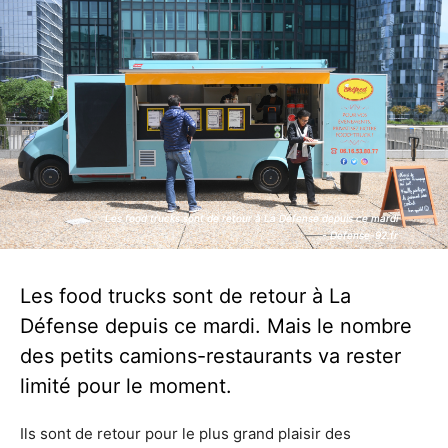
Les food trucks sont de retour à La Défense depuis ce mardi
Les food trucks sont de retour à La Défense depuis ce mardi
- Defense-92.fr
- Defense-92.fr
Les food trucks sont de retour à La
Défense depuis ce mardi. Mais le nombre
des petits camions-restaurants va rester
limité pour le moment.
Ils sont de retour pour le plus grand plaisir des