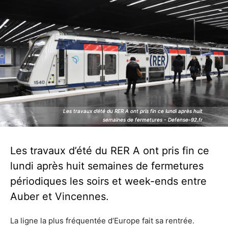
Les travaux d’été du RER A ont pris fin ce lundi après huit
Les travaux d’été du RER A ont pris fin ce lundi après huit
semaines de fermetures - Defense-92.fr
semaines de fermetures - Defense-92.fr
Les travaux d’été du RER A ont pris fin ce
lundi après huit semaines de fermetures
périodiques les soirs et week-ends entre
Auber et Vincennes.
La ligne la plus fréquentée d’Europe fait sa rentrée.