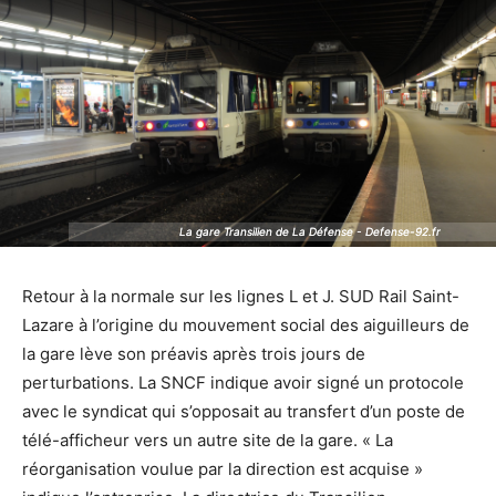
La gare Transilien de La Défense - Defense-92.fr
La gare Transilien de La Défense - Defense-92.fr
Retour à la normale sur les lignes L et J. SUD Rail Saint-
Lazare à l’origine du mouvement social des aiguilleurs de
la gare lève son préavis après trois jours de
perturbations. La SNCF indique avoir signé un protocole
avec le syndicat qui s’opposait au transfert d’un poste de
télé-afficheur vers un autre site de la gare. « La
réorganisation voulue par la direction est acquise »