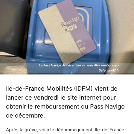
Le Pass Navigo de décembre va vous être remboursé -
Le Pass Navigo de décembre va vous être remboursé -
Defense-92.fr
Defense-92.fr
Ile-de-France Mobilités (IDFM) vient de
lancer ce vendredi le site internet pour
obtenir le remboursement du Pass Navigo
de décembre.
Après la grève, voilà le dédommagement. Ile-de-France