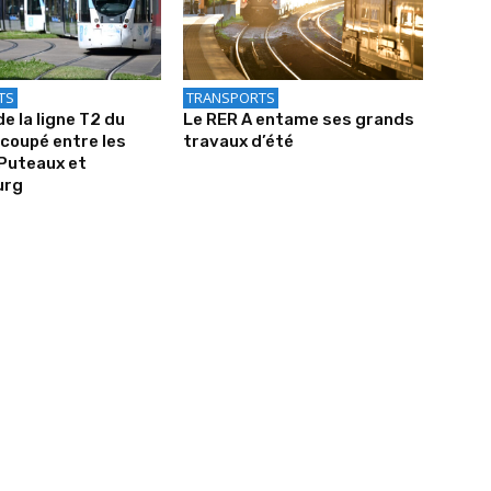
TS
TRANSPORTS
de la ligne T2 du
Le RER A entame ses grands
coupé entre les
travaux d’été
Puteaux et
urg