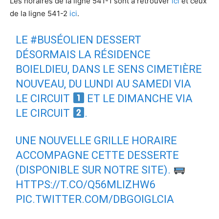
Les horaires de la ligne 541-1 sont à retrouver
ici
et ceux
de la ligne 541-2
ici
.
LE
#BUSÉOLIEN
DESSERT
DÉSORMAIS LA RÉSIDENCE
BOIELDIEU, DANS LE SENS CIMETIÈRE
NOUVEAU, DU LUNDI AU SAMEDI VIA
LE CIRCUIT
ET LE DIMANCHE VIA
LE CIRCUIT
.
UNE NOUVELLE GRILLE HORAIRE
ACCOMPAGNE CETTE DESSERTE
(DISPONIBLE SUR NOTRE SITE).
HTTPS://T.CO/Q56MLIZHW6
PIC.TWITTER.COM/DBGOIGLCIA