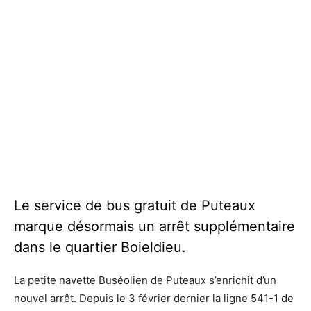
Le Buséolien de Puteaux passe désormais par le quartier
Le Buséolien de Puteaux passe désormais par le quartier
Boiedieu - Defense-92.fr
Boiedieu - Defense-92.fr
Le service de bus gratuit de Puteaux
marque désormais un arrêt supplémentaire
dans le quartier Boieldieu.
La petite navette Buséolien de Puteaux s’enrichit d’un
nouvel arrêt. Depuis le 3 février dernier la ligne 541-1 de