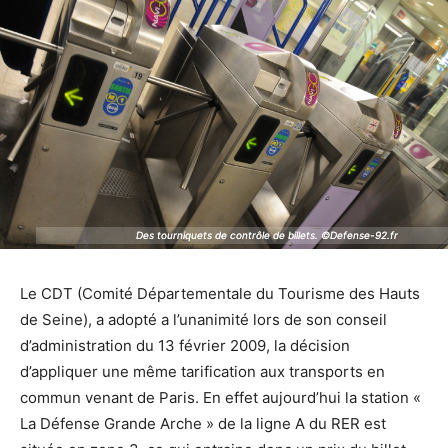
Des tourniquets de contrôle de billets. ©Defense-92.fr
Des tourniquets de contrôle de billets. ©Defense-92.fr
Le CDT (Comité Départementale du Tourisme des Hauts
de Seine), a adopté a l’unanimité lors de son conseil
d’administration du 13 février 2009, la décision
d’appliquer une même tarification aux transports en
commun venant de Paris. En effet aujourd’hui la station «
La Défense Grande Arche » de la ligne A du RER est