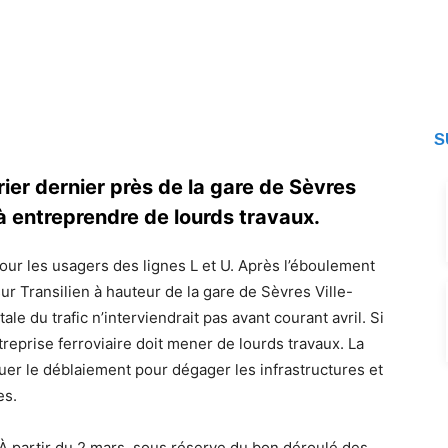
Le trafic va rester très perturbé 
Le trafic va rester très perturbé 
S
rier dernier près de la gare de Sèvres
 à entreprendre de lourds travaux.
our les usagers des lignes L et U. Après l’éboulement
 sur Transilien à hauteur de la gare de Sèvres Ville-
le du trafic n’interviendrait pas avant courant avril. Si
entreprise ferroviaire doit mener de lourds travaux. La
tuer le déblaiement pour dégager les infrastructures et
es.
. À partir du 2 mars, sous réserve du bon déroulé des