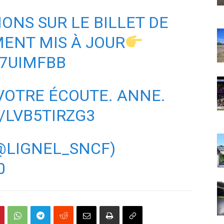
ONS SUR LE BILLET DE
ENT MIS À JOUR
U7UIMFBB
VOTRE ÉCOUTE. ANNE.
/LVB5TIRZG3
(@LIGNEL_SNCF)
0