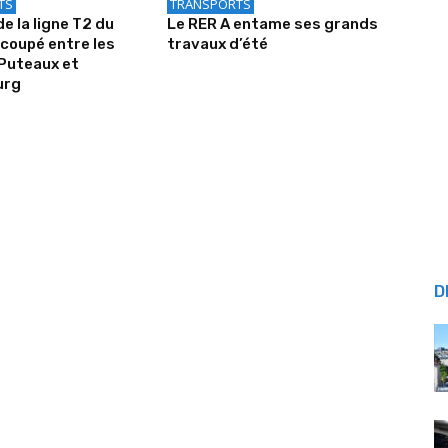
TS
TRANSPORTS
de la ligne T2 du
Le RER A entame ses grands
coupé entre les
travaux d’été
Puteaux et
urg
D