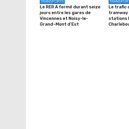
TRANSPORTS
TRANSPOR
Le RER A fermé durant seize
Le trafic 
jours entre les gares de
tramway 
Vincennes et Noisy-le-
stations 
Grand–Mont d’Est
Charlebo