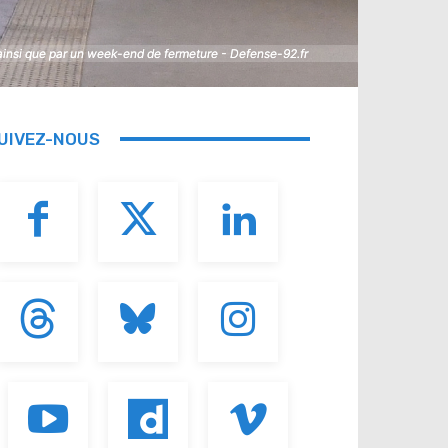
 ainsi que par un week-end de fermeture - Defense-92.fr
 ainsi que par un week-end de fermeture - Defense-92.fr
UIVEZ-NOUS