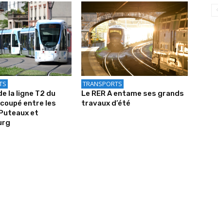
TS
TRANSPORTS
de la ligne T2 du
Le RER A entame ses grands
coupé entre les
travaux d’été
Puteaux et
urg