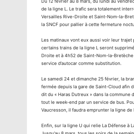
Du 12 février au 8 mars, du lundi au vendred
de la ligne L. Le trafic sera totalement inte
Versailles Rive-Droite et Saint-Nom-la-Br
la SNCF pour pallier à cette fermeture noct
Les matinaux vont eux aussi voir leur trajet
certains trains de la ligne L seront supprim
Droite et à 4h52 de Saint-Nom-la-Bretèche
service d’autocar comme substitution.
Le samedi 24 et dimanche 25 février, la b
fermée depuis la gare de Saint-Cloud afin d
dit du « Haras Dutreux » dans la commune d
tout le week-end par un service de bus. Po
Vaucresson, il faudra emprunter la ligne de
Enfin, sur la ligne U qui relie La Défense à 
Jusqu’au 8 mars, tous les soirs de la semaine