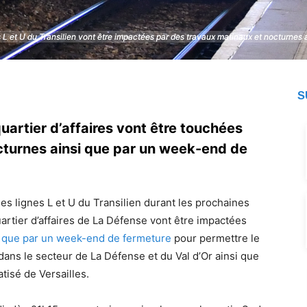
s L et U du Transilien vont être impactées par des travaux matinaux et nocturnes
s L et U du Transilien vont être impactées par des travaux matinaux et nocturnes
S
uartier d’affaires vont être touchées
cturnes ainsi que par un week-end de
les lignes L et U du Transilien durant les prochaines
artier d’affaires de La Défense vont être impactées
i que par un week-end de fermeture
pour permettre le
dans le secteur de La Défense et du Val d’Or ainsi que
tisé de Versailles.