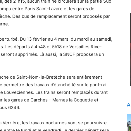
i, dès 21h15, aucun train ne circulera sur la partie Sud
rrompu entre Paris Saint-Lazare et les gares de
etèche. Des bus de remplacement seront proposés par
urne.
 perturbé. Du 13 février au 4 mars, du mardi au samedi,
és. Les départs à 4h48 et 5h18 de Versailles Rive-
 seront supprimés. Là aussi, la SNCF proposera un
ranche de Saint-Nom-la-Bretèche sera entièrement
e permettre des travaux d’étanchéité sur le pont-rail
e Louveciennes. Les trains seront remplacés durant
ur les gares de Garches – Marnes la Coquette et
A
 bus 6246.
La Verrière, les travaux nocturnes vont se poursuivre.
 entre le lundi et le vendredi, le dernier départ sera