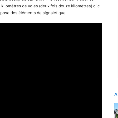
ilomètres de voies (deux fois douze kilomètres) d’ici
repose des éléments de signalétique.
A