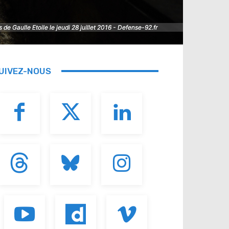
e Gaulle Etoile le jeudi 28 juillet 2016 - Defense-92.fr
e Gaulle Etoile le jeudi 28 juillet 2016 - Defense-92.fr
UIVEZ-NOUS