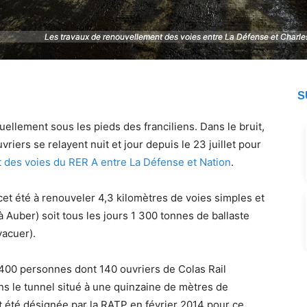
Les travaux de renouvellement des voies entre La Défense et Charles d
Les travaux de renouvellement des voies entre La Défense et Charles d
S
ellement sous les pieds des franciliens. Dans le bruit,
vriers se relayent nuit et jour depuis le 23 juillet pour
 des voies du RER A entre La Défense et Nation
.
cet été à renouveler 4,3 kilomètres de voies simples et
à Auber) soit tous les jours 1 300 tonnes de ballaste
vacuer).
400 personnes dont 140 ouvriers de Colas Rail
ans le tunnel situé à une quinzaine de mètres de
et été désignée par la RATP en février 2014 pour ce