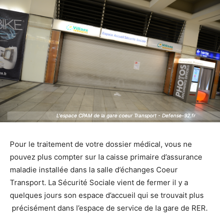
L'espace CPAM de la gare coeur Transport - Defense-92.fr
L'espace CPAM de la gare coeur Transport - Defense-92.fr
Pour le traitement de votre dossier médical, vous ne
pouvez plus compter sur la caisse primaire d’assurance
maladie installée dans la salle d’échanges Coeur
Transport. La Sécurité Sociale vient de fermer il y a
quelques jours son espace d’accueil qui se trouvait plus
précisément dans l’espace de service de la gare de RER.