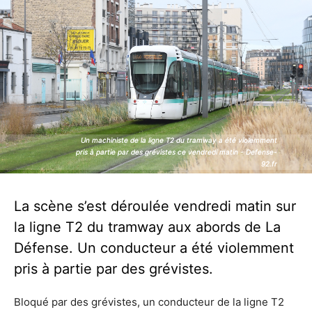
Un machiniste de la ligne T2 du tramway a été violemment
Un machiniste de la ligne T2 du tramway a été violemment
pris à partie par des grévistes ce vendredi matin - Defense-
pris à partie par des grévistes ce vendredi matin - Defense-
92.fr
92.fr
La scène s’est déroulée vendredi matin sur
la ligne T2 du tramway aux abords de La
Défense. Un conducteur a été violemment
pris à partie par des grévistes.
Bloqué par des grévistes, un conducteur de la ligne T2