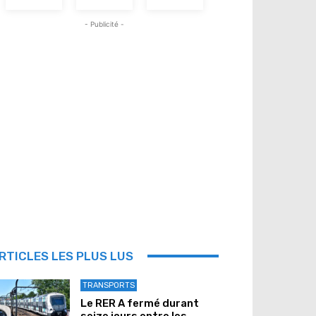
- Publicité -
RTICLES LES PLUS LUS
TRANSPORTS
Le RER A fermé durant
seize jours entre les...