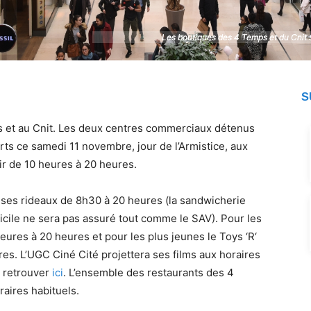
Les boutiques des 4 Temps et du Cnit
Les boutiques des 4 Temps et du Cnit
S
 et au Cnit. Les deux centres commerciaux détenus
ts ce samedi 11 novembre, jour de l’Armistice, aux
ir de 10 heures à 20 heures.
ses rideaux de 8h30 à 20 heures (la sandwicherie
micile ne sera pas assuré tout comme le SAV). Pour les
eures à 20 heures et pour les plus jeunes le Toys ‘R‘
res. L’UGC Ciné Cité projettera ses films aux horaires
à retrouver
ici
. L’ensemble des restaurants des 4
aires habituels.