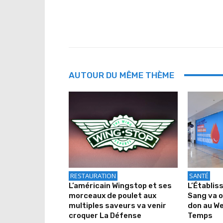
AUTOUR DU MÊME THÈME
RESTAURATION
SANTÉ
L’américain Wingstop et ses
L’Établis
morceaux de poulet aux
Sang va o
multiples saveurs va venir
don au We
croquer La Défense
Temps