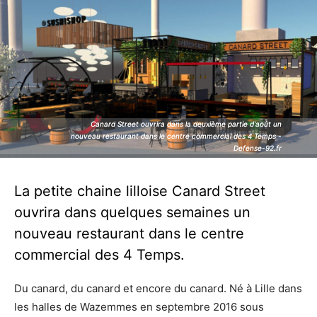
Canard Street ouvrira dans la deuxième partie d'août un
Canard Street ouvrira dans la deuxième partie d'août un
nouveau restaurant dans le centre commercial des 4 Temps -
nouveau restaurant dans le centre commercial des 4 Temps -
Defense-92.fr
Defense-92.fr
La petite chaine lilloise Canard Street
ouvrira dans quelques semaines un
nouveau restaurant dans le centre
commercial des 4 Temps.
Du canard, du canard et encore du canard. Né à Lille dans
les halles de Wazemmes en septembre 2016 sous