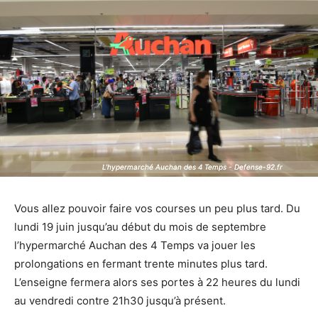
L'hypermarché Auchan des 4 Temps - Defense-92.fr
L'hypermarché Auchan des 4 Temps - Defense-92.fr
Vous allez pouvoir faire vos courses un peu plus tard. Du
lundi 19 juin jusqu’au début du mois de septembre
l’hypermarché Auchan des 4 Temps va jouer les
prolongations en fermant trente minutes plus tard.
L’enseigne fermera alors ses portes à 22 heures du lundi
au vendredi contre 21h30 jusqu’à présent.