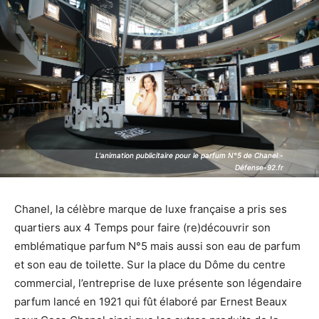
L'animation publicitaire pour le parfum N°5 de Chanel -
L'animation publicitaire pour le parfum N°5 de Chanel -
Défense-92.fr
Défense-92.fr
Chanel, la célèbre marque de luxe française a pris ses
quartiers aux 4 Temps pour faire (re)découvrir son
emblématique parfum N°5 mais aussi son eau de parfum
et son eau de toilette. Sur la place du Dôme du centre
commercial, l’entreprise de luxe présente son légendaire
parfum lancé en 1921 qui fût élaboré par Ernest Beaux