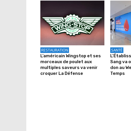
RESTAURATION
SANTÉ
L’américain Wingstop et ses
L’Établis
morceaux de poulet aux
Sang va o
multiples saveurs va venir
don au We
croquer La Défense
Temps