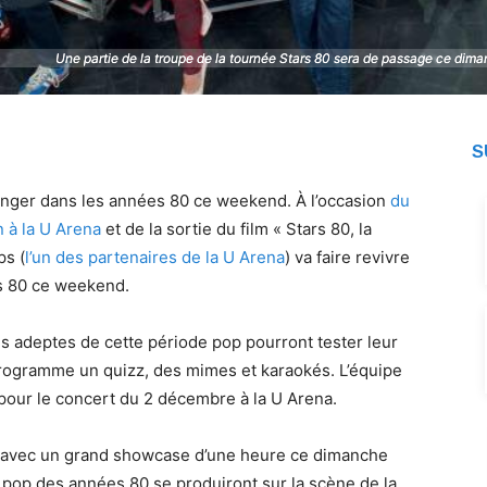
Une partie de la troupe de la tournée Stars 80 sera de passage ce d
Une partie de la troupe de la tournée Stars 80 sera de passage ce d
S
nger dans les années 80 ce weekend. À l’occasion
du
 à la U Arena
et de la sortie du film « Stars 80, la
ps (
l’un des partenaires de la U Arena
) va faire revivre
es 80 ce weekend.
 adeptes de cette période pop pourront tester leur
 programme un quizz, des mimes et karaokés. L’équipe
pour le concert du 2 décembre à la U Arena.
é avec un grand showcase d’une heure ce dimanche
 pop des années 80 se produiront sur la scène de la