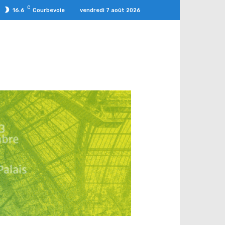
C
vendredi 7 août 2026
16.6
Courbevoie