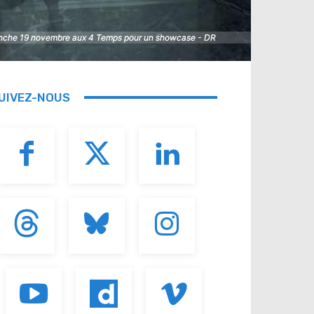
imanche 19 novembre aux 4 Temps pour un showcase - DR
imanche 19 novembre aux 4 Temps pour un showcase - DR
UIVEZ-NOUS