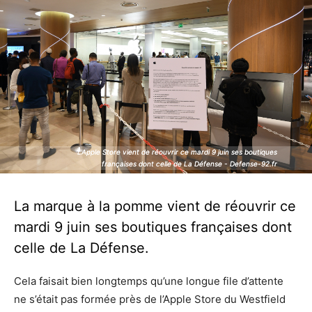
L'Apple Store vient de réouvrir ce mardi 9 juin ses boutiques
L'Apple Store vient de réouvrir ce mardi 9 juin ses boutiques
françaises dont celle de La Défense - Defense-92.fr
françaises dont celle de La Défense - Defense-92.fr
La marque à la pomme vient de réouvrir ce
mardi 9 juin ses boutiques françaises dont
celle de La Défense.
Cela faisait bien longtemps qu’une longue file d’attente
ne s’était pas formée près de l’Apple Store du Westfield