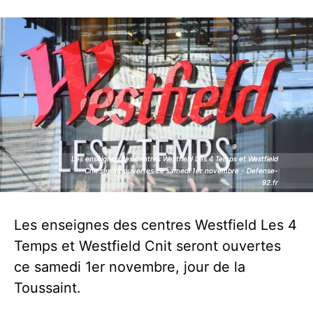
Les enseignes des centres Westfield Les 4 Temps et Westfield
Les enseignes des centres Westfield Les 4 Temps et Westfield
Cnit seront ouvertes ce samedi 1er novembre - Defense-
Cnit seront ouvertes ce samedi 1er novembre - Defense-
92.fr
92.fr
Les enseignes des centres Westfield Les 4
Temps et Westfield Cnit seront ouvertes
ce samedi 1er novembre, jour de la
Toussaint.