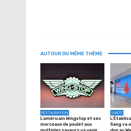
AUTOUR DU MÊME THÈME
RESTAURATION
SANTÉ
L’américain Wingstop et ses
L’Établis
morceaux de poulet aux
Sang va o
multiples saveurs va venir
don au We