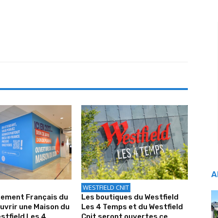
A
WESTFIELD CNIT
sement Français du
Les boutiques du Westfield
uvrir une Maison du
Les 4 Temps et du Westfield
stfield Les 4
Cnit seront ouvertes ce