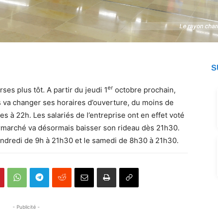
Le rayon char
Le rayon char
S
er
ses plus tôt. A partir du jeudi 1
octobre prochain,
 va changer ses horaires d’ouverture, du moins de
s à 22h. Les salariés de l’entreprise ont en effet voté
ermarché va désormais baisser son rideau dès 21h30.
endredi de 9h à 21h30 et le samedi de 8h30 à 21h30.
- Publicité -