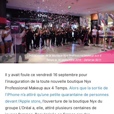
L'inauguration de la boutique Nyx Proffesional Makeup aux 4
L'inauguration de la boutique Nyx Proffesional Makeup aux 4
Temps le 16 septembre 2016 - Defense-92.fr
Temps le 16 septembre 2016 - Defense-92.fr
Il y avait foule ce vendredi 16 septembre pour
l’inauguration de la toute nouvelle boutique Nyx
Professional Makeup aux 4 Temps.
Alors que la sortie de
l’iPhone n’a attiré qu’une petite quarantaine de personnes
devant l’Apple store
, l’ouverture de la boutique Nyx du
groupe L’Oréal a, elle, attiré plusieurs centaines de