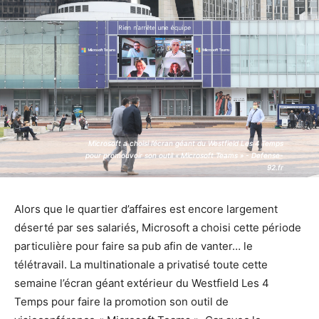
Microsoft a choisi l’écran géant du Westfield Les 4 Temps
Microsoft a choisi l’écran géant du Westfield Les 4 Temps
pour promouvoir son outil « Microsoft Teams » - Defense-
pour promouvoir son outil « Microsoft Teams » - Defense-
92.fr
92.fr
Alors que le quartier d’affaires est encore largement
déserté par ses salariés, Microsoft a choisi cette période
particulière pour faire sa pub afin de vanter… le
télétravail. La multinationale a privatisé toute cette
semaine l’écran géant extérieur du Westfield Les 4
Temps pour faire la promotion son outil de